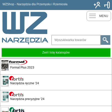
WZShop - Narzędzia dla Przemysłu i Rzemiosła
Nowy k
MENU
Zwiń listę katalogów
Jotkel - Szafy komputerowe
Format Plus 2023
Narzędzia ręczne '24
Narzędzia precyzyjne '24