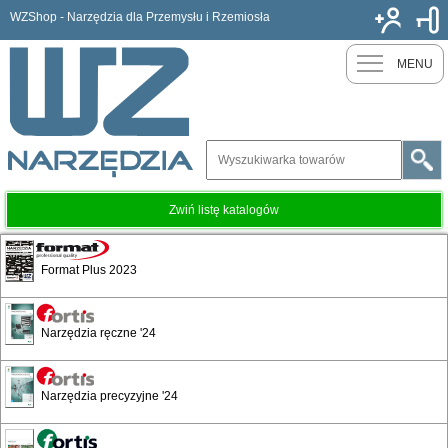
WZShop - Narzędzia dla Przemysłu i Rzemiosła
Nowy k
MENU
Zwiń listę katalogów
Narzędzia skrawające
Format Plus 2023
Spis treści
Narzędzia ręczne '24
Pilniki obrotowe
Narzędzia precyzyjne '24
Wiertła rurowe