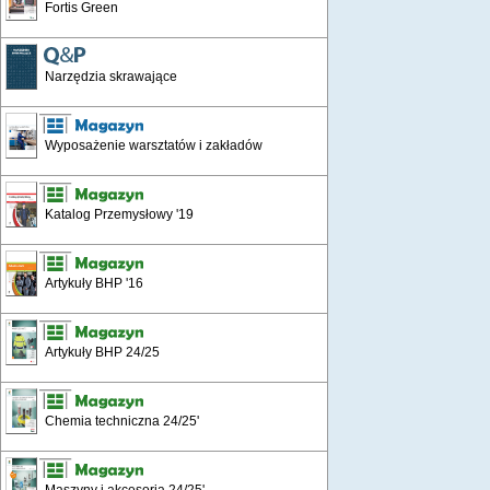
Fortis Green
Narzędzia skrawające
Wyposażenie warsztatów i zakładów
Katalog Przemysłowy '19
Artykuły BHP '16
Artykuły BHP 24/25
Chemia techniczna 24/25'
Maszyny i akcesoria 24/25'