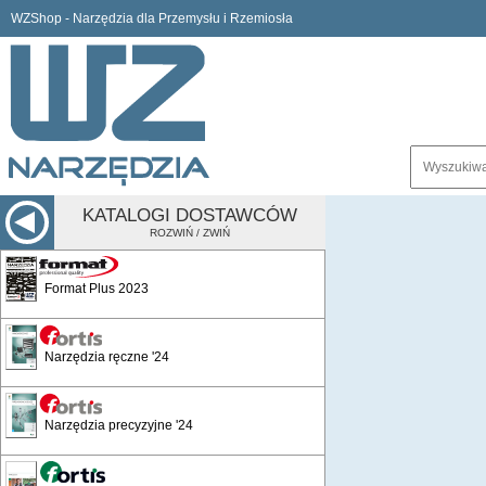
WZShop - Narzędzia dla Przemysłu i Rzemiosła
KATALOGI DOSTAWCÓW
ROZWIŃ / ZWIŃ
Format Plus 2023
Narzędzia ręczne '24
Narzędzia precyzyjne '24