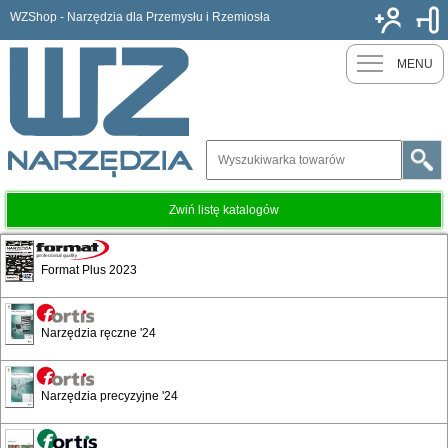
WZShop - Narzędzia dla Przemysłu i Rzemiosła
Nowy k
MENU
Zwiń listę katalogów
Knuffi
Format Plus 2023
Narzędzia ręczne '24
Narzędzia precyzyjne '24