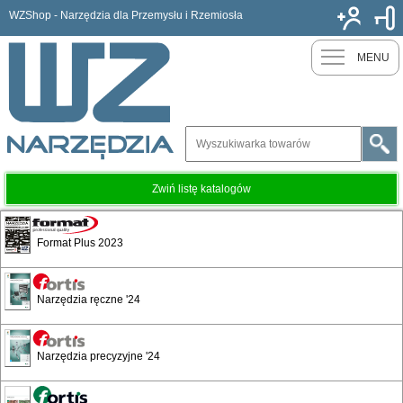
WZShop - Narzędzia dla Przemysłu i Rzemiosła
Nowy k
MENU
Zwiń listę katalogów
Faraone
Format Plus 2023
Konstrukcje specjalne
Narzędzia ręczne '24
Platformy specjalne
Narzędzia precyzyjne '24
Powierzchnie antyślizgowe