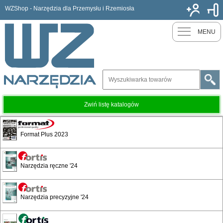
WZShop - Narzędzia dla Przemysłu i Rzemiosła
Nowy k
MENU
Zwiń listę katalogów
1811_reinnsteig_2024
Format Plus 2023
Wybijaki
Narzędzia ręczne '24
Dłuta
Narzędzia precyzyjne '24
Dłuta trzpieniowe