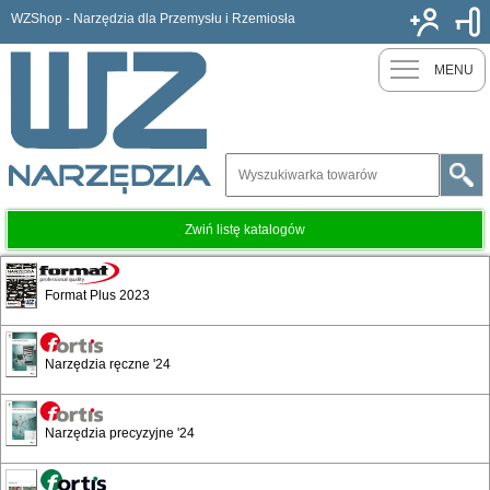
WZShop - Narzędzia dla Przemysłu i Rzemiosła
Nowy k
MENU
Zwiń listę katalogów
Erdi
Format Plus 2023
Narzędzia ręczne '24
Narzędzia precyzyjne '24