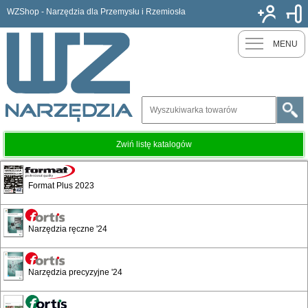
WZShop - Narzędzia dla Przemysłu i Rzemiosła
Nowy k
MENU
Zwiń listę katalogów
Huzair
Format Plus 2023
Narzędzia ręczne '24
Narzędzia precyzyjne '24