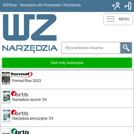
WZShop - Narzędzia dla Przemysłu i Rzemiosła
Nowy k
MENU
Zwiń listę katalogów
Bahco - wkłady narzędziowe
Format Plus 2023
Narzędzia ręczne '24
Narzędzia precyzyjne '24