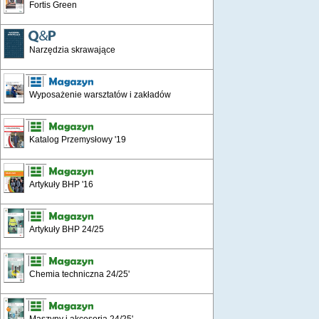
Fortis Green
Narzędzia skrawające
Wyposażenie warsztatów i zakładów
Katalog Przemysłowy '19
Artykuły BHP '16
Artykuły BHP 24/25
Chemia techniczna 24/25'
Maszyny i akcesoria 24/25'